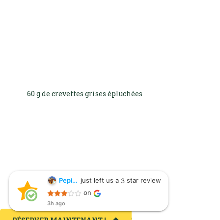
60 g de crevettes grises épluchées
just left us a
star review
Pepita Flores
3
Pepita Flores
on
3h ago
3h ago
100 g de chair de moules cuites