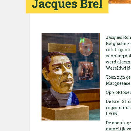
Jacques Brel
Jacques Roma
Belgische za
intelligent
aanhang ople
werd algeme
Wereldwijd 
Toen zijn ge
Marquesasei
Op 9 oktober
De Brel Sti
ingestemd 
LEON.
De opening 
namelijk vo