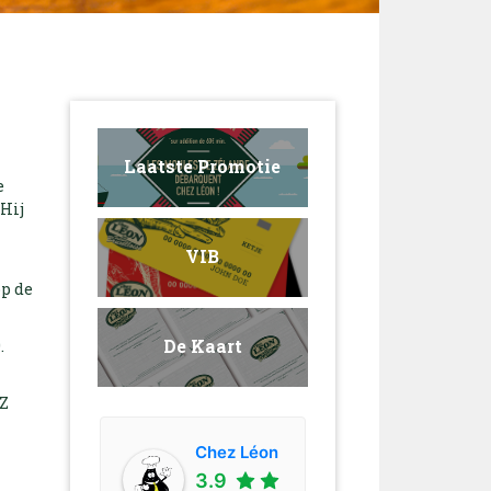
Laatste Promotie
e
 Hij
VIB
op de
De Kaart
.
Z
Chez Léon
3.9