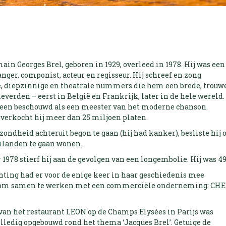
in Georges Brel, geboren in 1929, overleed in 1978. Hij was een
nger, componist, acteur en regisseur. Hij schreef en zong
e, diepzinnige en theatrale nummers die hem een brede, trouw
verden – eerst in België en Frankrijk, later in de hele wereld.
en beschouwd als een meester van het moderne chanson.
verkocht hij meer dan 25 miljoen platen.
zondheid achteruit begon te gaan (hij had kanker), besliste hij 
landen te gaan wonen.
 1978 stierf hij aan de gevolgen van een longembolie. Hij was 49
chting had er voor de enige keer in haar geschiedenis mee
om samen te werken met een commerciële onderneming: CHE
van het restaurant LEON op de Champs Elysées in Parijs was
lledig opgebouwd rond het thema ‘Jacques Brel’. Getuige de