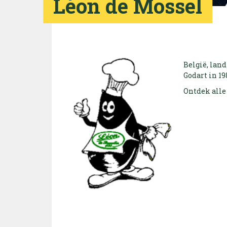
Léon de Mossel
België, land
Godart in 1
Ontdek alle 