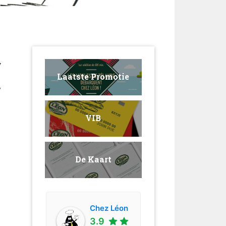
y
Laatste Promotie
/
VIB
De Kaart
Chez Léon
3.9