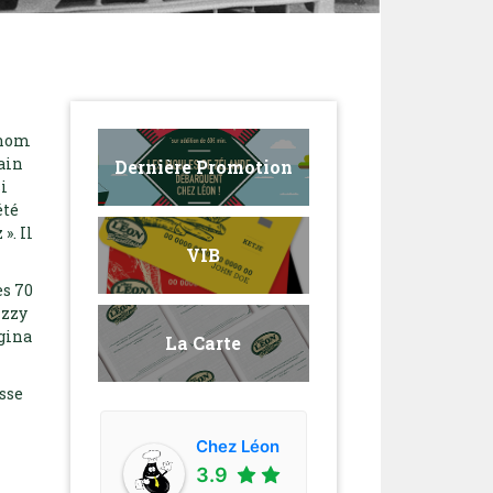
 nom
ain
Dernière Promotion
si
été
». Il
VIB
es 70
izzy
egina
La Carte
sse
Chez Léon
3.9