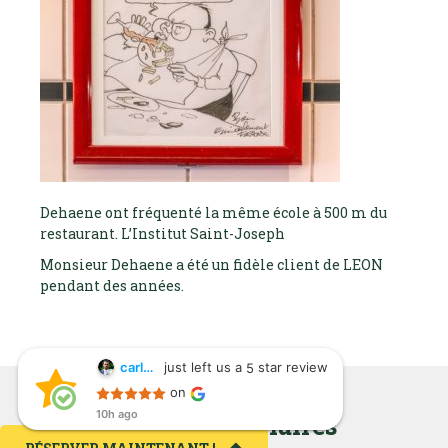
Dehaene ont fréquenté la même école à 500 m du
restaurant. L’Institut Saint-Joseph
Monsieur Dehaene a été un fidèle client de LEON
pendant des années.
just left us a
star review
carlos suarez
5
carlos suarez
on
10h ago
10h ago
Articles similaires
Sitio fenomenal,
trato muy bueno