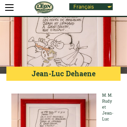
Jean-Luc Dehaene
M. M.
Rudy
et
Jean-
Luc