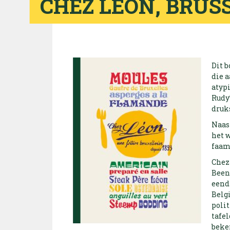
CHEZ LÉON, BRUSS
Dit 
die a
atyp
Rudy
druks
Naas
het w
faam 
Chez 
Been
eend
Belg
poli
tafel
beke