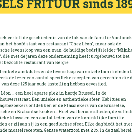
ELS FRITUUR sinds 18
boek vertelt de geschiedenis van de tak van de familie Vanlanc
an het hoofd staat van restaurant “Chez Léon”, maar ook de
ische levensloop van een man, de huidige bedrijfsleider “Mijnh
”, die met de jaren deze onderneming heeft uitgebouwd tot het
t bezochte restaurant van België.
t enkele anekdotes en de levensloop van enkele familieleden 
erk de lezer een aantal specifieke recepten van gerechten die 
van deze 125 jaar oude instelling hebben gevestigd.
Léon … een heel aparte plek in hartje Brussel, in de
houwersstraat. Een unieke en authentieke sfeer. Habitués en
agsbezoekers ontdekken er de klassiekers van de Brusselse,
ische en Brabantse keuken… Heel wat beroemdheden, de volled
tieke klasse en een aantal leden van de koninklijke familie
den er zij aan zij in een goedlachse sfeer. Elke dag biedt het me
nde mosselrecepten, Gentse waterzooi met kip, in de zaal bere