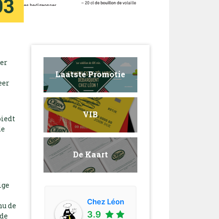
93
ker
Laatste Promotie
eer
VIB
biedt
de
De Kaart
ige
Chez Léon
nu de
3.9
ide