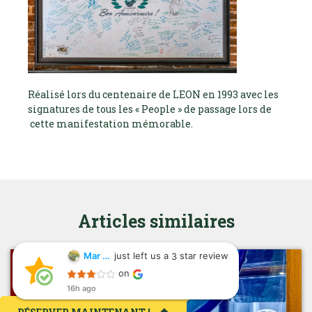
Réalisé lors du centenaire de LEON en 1993 avec les
signatures de tous les « People » de passage lors de
cette manifestation mémorable.
Articles similaires
just left us a
star review
Mar Frt
3
Mar Frt
on
16h ago
16h ago
Veo las reseñas
de la gente y no puedo opinar